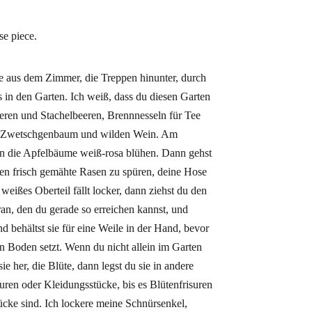
ose piece.
ise aus dem Zimmer, die Treppen hinunter, durch
s in den Garten. Ich weiß, dass du diesen Garten
eren und Stachelbeeren, Brennnesseln für Tee
n Zwetschgenbaum und wilden Wein. Am
nn die Apfelbäume weiß-rosa blühen. Dann gehst
en frisch gemähte Rasen zu spüren, deine Hose
weißes Oberteil fällt locker, dann ziehst du den
ran, den du gerade so erreichen kannst, und
nd behältst sie für eine Weile in der Hand, bevor
n Boden setzt. Wenn du nicht allein im Garten
sie her, die Blüte, dann legst du sie in andere
ren oder Kleidungsstücke, bis es Blütenfrisuren
cke sind. Ich lockere meine Schnürsenkel,