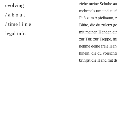
ziehe meine Schuhe au
evolving
mehrmals um und tauch
/ a b o u t
Fuß zum Apfelbaum, zu
/ time l i n e
Blüte, die du zuletzt ge
mit meinen Händen ein
legal info
zur Tür, zur Treppe, i
nehme deine freie Hand
hinein, die du vorsich
bringst die Hand mit de