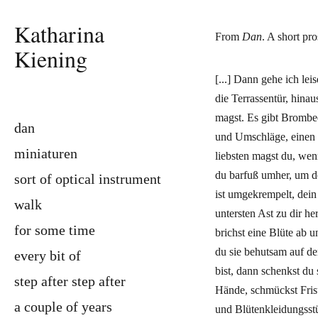
Katharina
From
Dan
. A short pr
Kiening
[...] Dann gehe ich le
die Terrassentür, hinau
magst. Es gibt Brombe
dan
und Umschläge, eine
miniaturen
liebsten magst du, we
du barfuß umher, um d
sort of optical instrument
ist umgekrempelt, dein 
walk
untersten Ast zu dir he
for some time
brichst eine Blüte ab u
du sie behutsam auf de
every bit of
bist, dann schenkst du 
step after step after
Hände, schmückst Frisu
a couple of years
und Blütenkleidungsstü